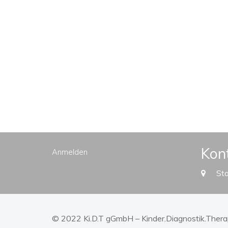
Kon
Anmelden
Sta
© 2022 Ki.D.T gGmbH – Kinder.Diagnostik.Therap