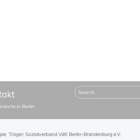
takt
ndorte in Berlin
ie. Träger:
Sozialverband VdK Berlin-Brandenburg e.V.